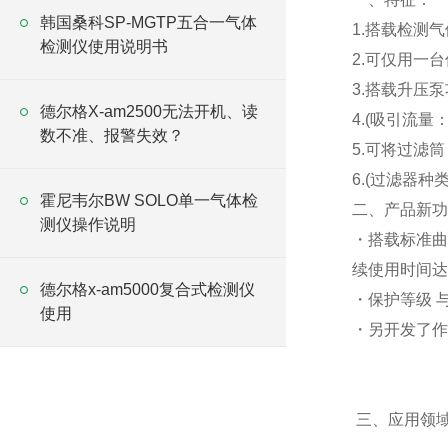
韩国桑科SP-MGTP五合一气体
1.搭载检测
检测仪使用说明书
2.可仅用一
3.搭载升压
德尔格X-am2500无法开机、读
4.(吸引流量：0.
数不准、报警失效？
5.可将过滤
6.(过滤器种
霍尼韦尔BW SOLO单一气体检
二、产品新功
测仪操作说明
・搭载标准曲
续使用时间达
德尔格x-am5000复合式检测仪
・保护等级 与
使用
・另开发了作为1
三、应用领