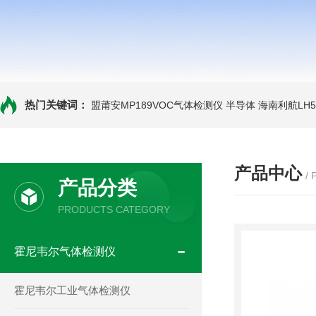
热门关键词：
盟莆安MP189VOC气体检测仪 半导体
海南利航LH
产品中心
/
产品分类
PRODUCTS CATEGORY
霍尼韦尔气体检测仪
霍尼韦尔工业气体检测仪