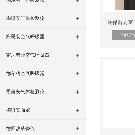
梅思安气体检测仪
了解详
梅思安空气呼吸器
霍尼韦尔空气呼吸器
德尔格空气呼吸器
盟莆安气体检测仪
梅思安面罩
德图热成像仪