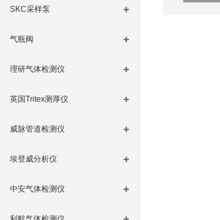
SKC采样泵
气瓶阀
理研气体检测仪
英国Tritex测厚仪
威脉管道检测仪
埃登威分析仪
中安气体检测仪
利航气体检测仪