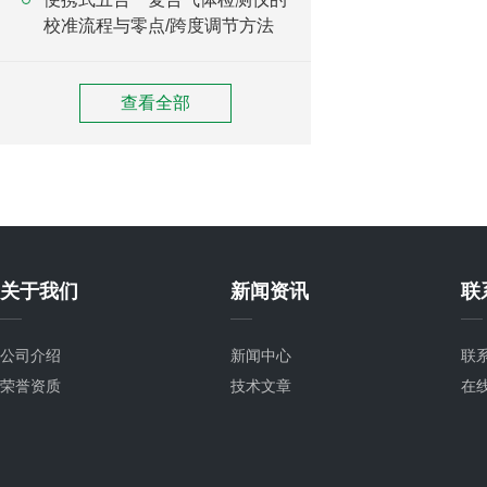
校准流程与零点/跨度调节方法
查看全部
关于我们
新闻资讯
联
公司介绍
新闻中心
联
荣誉资质
技术文章
在