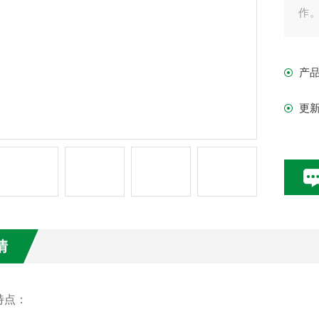
作
尤
产
更
情
特点
‌：