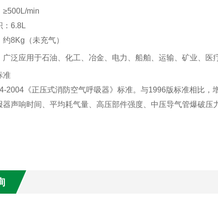
：≥500L/min
积
‌：6.8L
‌：约8Kg（未充气）
‌：广泛应用于石油、化工、冶金、电力、船舶、运输、矿业、医
标准
24-2004《正压式消防空气呼吸器》标准。与1996版标准相
报器声响时间、平均耗气量、高压部件强度、中压导气管爆破压
询