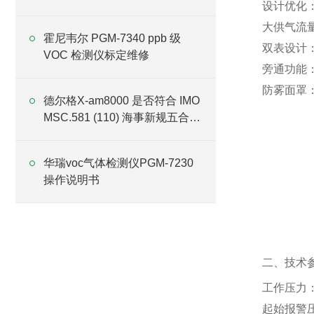
设计优化
大供气流
霍尼韦尔 PGM-7340 ppb 级
双表设计
VOC 检测仪标定维修
旁通功能
防雾面罩
德尔格X-am8000 是否符合 IMO
MSC.581 (110) 海事新规五合一
检测要求？
华瑞voc气体检测仪PGM-7230
操作说明书
二、技术
工作压力
‌
起始报警