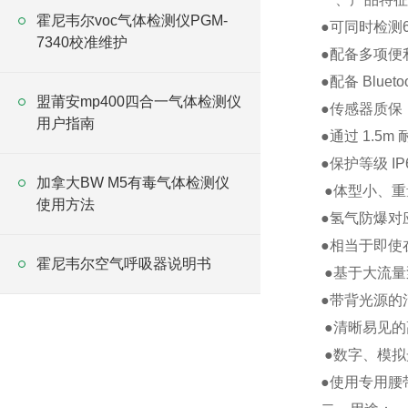
霍尼韦尔voc气体检测仪PGM-
●可同时检测6种气
7340校准维护
●配备多项便
●配备 Blue
盟莆安mp400四合一气体检测仪
●传感器质保
用户指南
●通过 1.5
●保护等级 IP6
加拿大BW M5有毒气体检测仪
●体型小、重
使用方法
●氢气防爆对应:E
●相当于即使
霍尼韦尔空气呼吸器说明书
●基于大流量
●带背光源的
●清晰易见的
●数字、模
●使用专用腰