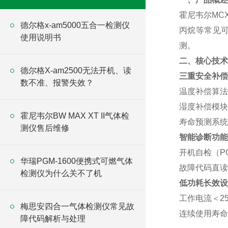
霍尼韦尔MC
德尔格x-am5000五合一检测仪
丙烷等常见可
使用说明书
测。
二、核心技术
德尔格X-am2500无法开机、读
三重安全补偿
数不准、报警失效？
温度补偿算法
湿度补偿模块
霍尼韦尔BW MAX XT II气体检
寿命预测系统
测仪售后维修
智能诊断功能
开机自检（P
华瑞PGM-1600便携式可燃气体
故障代码直读（
检测仪为什么关不了机
低功耗长效设
工作电流＜25
梅思安四合一气体检测仪常见故
连续使用寿命
障代码解析与处理