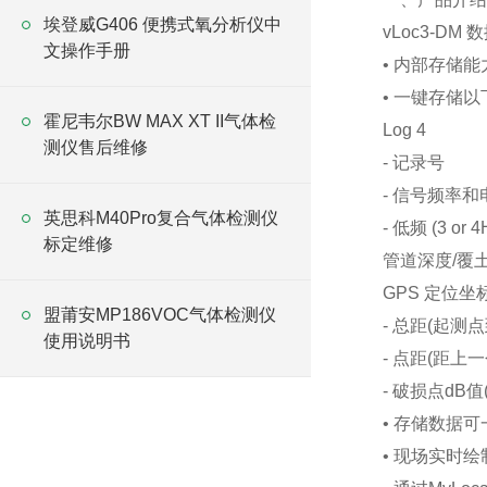
埃登威G406 便携式氧分析仪中
vLoc3-D
文操作手册
• 内部存储能
• 一键存储以
霍尼韦尔BW MAX XT II气体检
Log 4
测仪售后维修
- 记录号
- 信号频率和
英思科M40Pro复合气体检测仪
- 低频 (3 or 
标定维修
管道深度/覆
GPS 定位坐
盟莆安MP186VOC气体检测仪
- 总距(起测
使用说明书
- 点距(距上
- 破损点dB
• 存储数据
• 现场实时