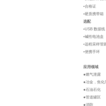
•合格证
•硬质携带箱
选配
•USB 数据线
•碱性电池盒
•远程采样管路
•便携手环
应用领域
●燃气泄露
●冶金，焦化
●石油石化
●管道罐区
●消防 