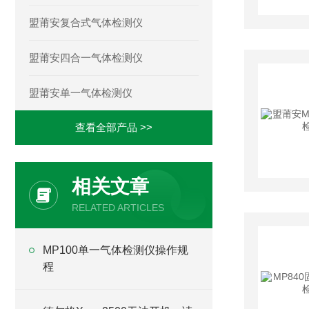
盟莆安复合式气体检测仪
盟莆安四合一气体检测仪
盟莆安单一气体检测仪
查看全部产品 >>
相关文章
RELATED ARTICLES
MP100单一气体检测仪操作规
程