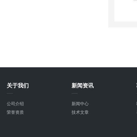
关于我们
新闻资讯
公司介绍
新闻中心
荣誉资质
技术文章