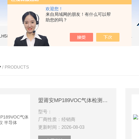
欢迎您！
来自局域网的朋友！有什么可以帮
助您的吗？
LH580二氧化碳气体检测仪
PGM-7340 便携式挥发性有机物检测仪
环保新
心
/ PRODUCTS
盟莆安MP189VOC气体检测仪 半导体
型号：
厂商性质：经销商
更新时间：2026-08-03