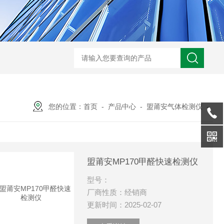
规霍尼韦尔 PGM-7340 VOC 检测仪
德国德尔格 X-am2500 四合一气
您的位置：
首页
-
产品中心
-
盟莆安气体检测仪
-
盟莆安MP170甲醛快速检测仪
型号：
厂商性质：经销商
更新时间：2025-02-07