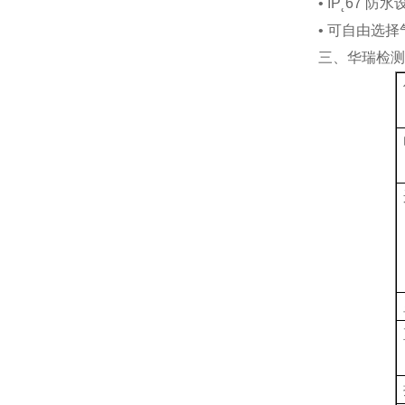
•
IP
˛
67
防水
•
可自由选择
三、华瑞检测