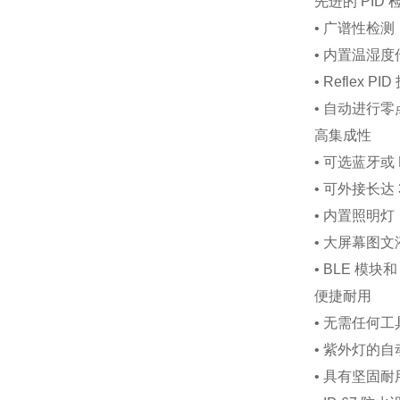
先进的
PID
•
广谱性检测
•
内置温湿度
•
Reflex PID
•
自动进行零
高集成性
•
可选蓝牙或
•
可外接长达
•
内置照明灯
•
大屏幕图文
•
BLE
模块
便捷耐用
•
无需任何工
•
紫外灯的自
•
具有坚固耐