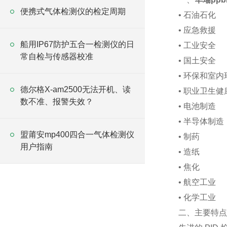
便携式气体检测仪的检定周期
•
石油石化
•
应急救援
船用IP67防护五合一检测仪的日
•
工业安全
常自检与传感器校准
•
国土安全
•
环保和室内
德尔格X-am2500无法开机、读
•
职业卫生健
数不准、报警失效？
•
电池制造
•
半导体制造
盟莆安mp400四合一气体检测仪
•
制药
用户指南
•
造纸
•
焦化
•
航空工业
•
化学工业
二、主要特点