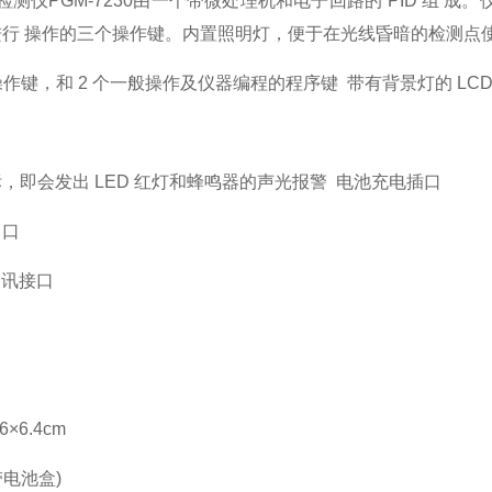
检测仪PGM-7230
由一个带微处理机和电子回路的 PID 组 
行 操作的三个操作键。内置照明灯，便于在光线昏暗的检测点使
个操作键，和 2 个一般操作及仪器编程的程序键 带有背景灯的 L
，即会发出 LED 红灯和蜂鸣器的声光报警 电池充电插口
出口
通讯接口
6×6.4cm
(带电池盒)