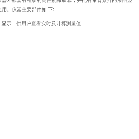
成。仪器外部套有粗纹的高性能橡胶套，并配有带背景灯的液晶显
用。仪器主要部件如 下:
CD 显示，供用户查看实时及计算测量值