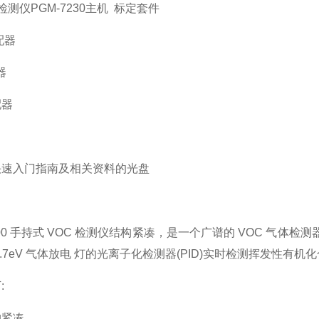
检测仪PGM-7230主机 标定套件
配器
器
配器
快速入门指南及相关资料的光盘
 3000 手持式 VOC 检测仪结构紧凑，是一个广谱的 VOC 气体
或 11.7eV 气体放电 灯的光离子化检测器(PID)实时检测挥发性有机
:
构紧凑