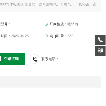
8000气体检测仪 复合式一次可测氧气、可燃气、一氧化碳、硫
氢、氨气、voc等有毒气体，是目前进口品牌中能够检测气体多
检测仪。尤其适用于消防、化工、石油石化等，能够很好的保
品型号：
厂商性质：
经销商
生产。
新时间：
2026-04-25
访 问 量：
659
立即咨询
联系电话：