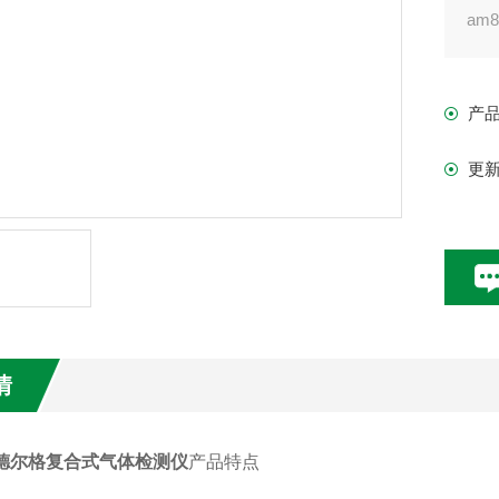
am
化
的
产
障
更
情
德尔格复合式气体检测仪
产品特点