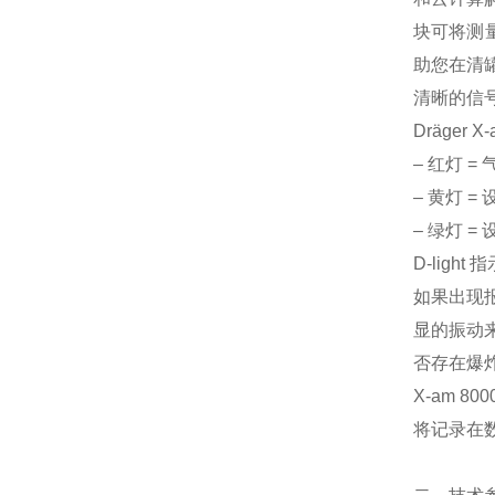
块可将测量
助您在清
清晰的信
Dräger
‒ 红灯 =
‒ 黄灯 
‒ 绿灯 
D-lig
如果出现报
显的振动
否存在爆
X-am 
将记录在