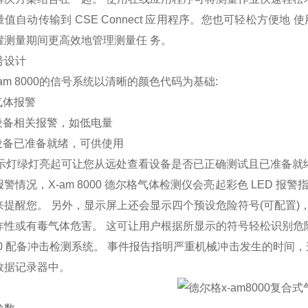
值自动传输到 CSE Connect 应用程序。您也可轻松方便
罐测量期间更高效地管理测量任 务。
号设计
 X-am 8000的信号系统以清晰的颜色代码为基础:
 气体报警
= 设备相关报警，如低电量
= 设备已准备就绪，可供使用
ht 指示灯绿灯亮起可让您从远处查看设备是否已正确测试且已准备
警情况，X-am 8000
德尔格气体检测仪
会亮起彩色 LED 报警指
来提醒您。 另外，显示屏上还会显示四个预设危险符号(可配置)
炸性或有毒气体危害。 这可让用户根据所显示的符号轻松识别危
8000 配备冲击检测系统。 事件报告指明严重机械冲击发生的时
数据记录器中。