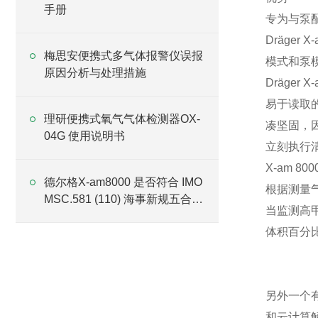
手册
专为与泵
Dräge
梅思安便携式多气体报警仪误报
模式和泵
原因分析与处理措施
Dräge
易于读取的
理研便携式氧气气体检测器OX-
凑坚固，
04G 使用说明书
立刻执行
X-am 
德尔格X-am8000 是否符合 IMO
根据测量气
MSC.581 (110) 海事新规五合一
当监测高甲
检测要求？
体积百分比 
另外一个有用
和云计算解