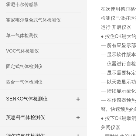
霍尼韦尔传感器
在次使用德尔格气体
检测仪
已做好运
霍尼韦尔复合式气体检测仪
运行 开启仪器
单一气体检测仪
● 按住OK键大
— 所有应显示
VOC气体检测仪
— 显示软件版
— 仪器进行自
固定式气体检测仪
— 显示需要标定
四合一气体检测仪
— 以天数显示功
— 陆续显示硫化氢
SENKO气体检测仪
— 在传感器预
警。快速预热的
英思科气体检测仪
● 按下OK键取
关闭仪器
德尔格气体检测仪