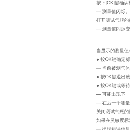
按下[OK]键确
— 测量值闪烁。
打开测试气瓶的阀
— 测量值闪烁
当显示的测量值稳
● 按OK键确定
— 当前被测气体
● 按OK键退出
● 按OK键或
— 可能出现下
— 在后一个测
关闭测试气瓶的
如果在灵敏度标
— 出现错误信息