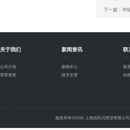
下一篇：
华瑞
关于我们
新闻资讯
联
公司介绍
新闻中心
联
荣誉资质
技术文章
在
版权所有©2026 上海佰尚贝商贸有限公司 All 