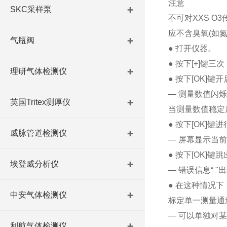
注意
SKC采样泵
不可对XXS O
应不含臭氧(如氮
气瓶阀
● 打开仪器。
● 按下[+]键三
理研气体检测仪
● 按下[OK]
— 测量数值闪烁
英国Tritex测厚仪
当测量数值稳定
● 按下[OK]键
威脉管道检测仪
— 屏幕显示当前
● 按下[OK]
埃登威分析仪
— 错误信息“ "
● 在这种情况
中安气体检测仪
标定单一测量通
— 可以单独对
利航气体检测仪