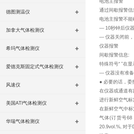
电池主报警
通过间歇报警信息
德图测温仪
电池主报警不能
— 10秒钟后仪
加拿大气体检测仪
— 仪器关闭前
仪器报警
希玛气体检测仪
间歇报警信息:
特殊符号“ "在
爱德克斯固定式气体检测仪
— 仪器没有准
● 必要的话，委
风速仪
在仪器或通道有
进行新鲜空气标
美国ATI气体检测仪
在新鲜空气中标定
气体(订货号68
华瑞气体检测仪
20.9vol.%, 