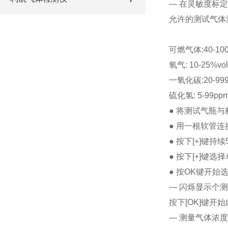
— 在灵敏度标
允许的测试气体
可燃气体:40-10
氧气: 10-25%vol
一氧化碳:20-99
硫化氢: 5-9
● 将测试气瓶
● 用一根软管
● 按下[+]键
● 按下[+]键
● 按OK键开始
— 闪烁显示个测量
按下[OK]键开始
— 测量气体浓