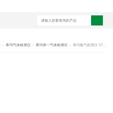
规霍尼韦尔 PGM-7340 VOC 检测仪
德国德尔格 X-am2500 四合一气
心
-
希玛气体检测仪
-
希玛单一气体检测仪
-
希玛氨气检测仪 ST8500 NH3气体探测仪