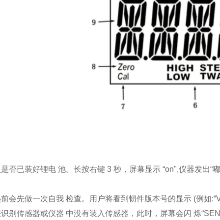
是否已装好锂电 池。长按右键 3 秒，屏幕显示 “on",仪器发出
会先做一次自我 检查。用户将看到韧件版本号的显示 (例如:“VER 1.
识别传感器或仪器 中没有装入传感器，此时，屏幕会闪 烁“SEN E