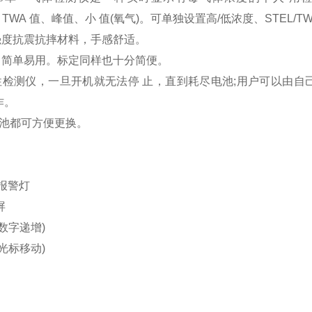
值、TWA 值、峰值、小 值(氧气)。可单独设置高/低浓度、STE
强度抗震抗摔材料，手感舒适。
，简单易用。标定同样也十分简便。
检测仪，一旦开机就无法停 止，直到耗尽电池;用户可以由自己
作。
池都可方便更换。
D 报警灯
屏
/数字递增)
/光标移动)