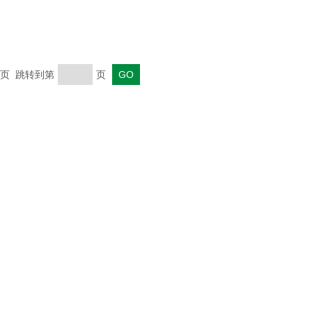
 末页 跳转到第
页