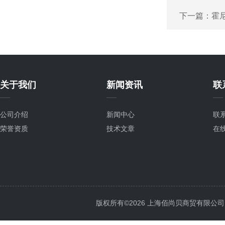
下一篇：
霍
关于我们
新闻资讯
联
公司介绍
新闻中心
联
荣誉资质
技术文章
在
版权所有©2026 上海佰尚贝商贸有限公司 All 