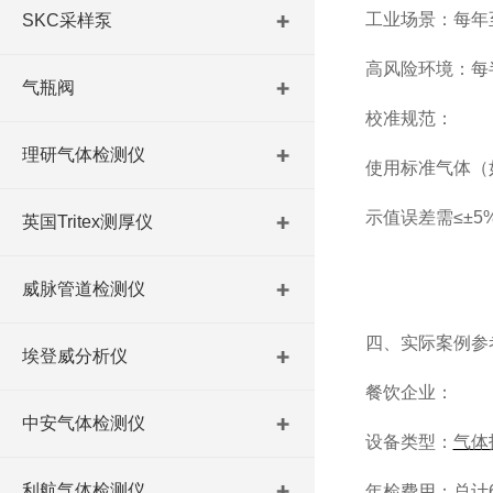
工业场景：每年至少
SKC采样泵
高风险环境：每
气瓶阀
校准规范
：
理研气体检测仪
使用标准气体（
示值误差需≤±5
英国Tritex测厚仪
威脉管道检测仪
四、实际案例参
埃登威分析仪
餐饮企业
：
中安气体检测仪
设备类型：
气体
利航气体检测仪
年检费用：总计6