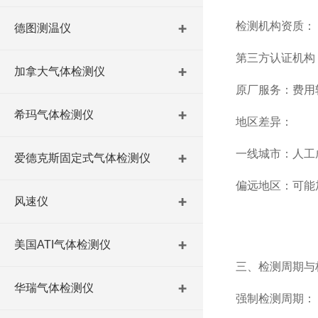
检测机构资质
：
德图测温仪
第三方认证机构：
加拿大气体检测仪
原厂服务：费用
希玛气体检测仪
地区差异
：
一线城市：人工成
爱德克斯固定式气体检测仪
偏远地区：可能加
风速仪
美国ATI气体检测仪
三、检测周期与
华瑞气体检测仪
强制检测周期
：