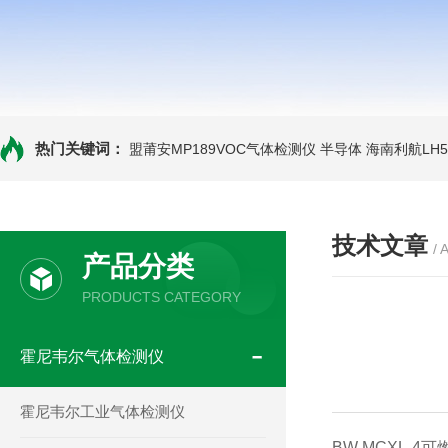
热门关键词：
盟莆安MP189VOC气体检测仪 半导体
海南利航LH
技术文章
/ 
产品分类
PRODUCTS CATEGORY
霍尼韦尔气体检测仪
霍尼韦尔工业气体检测仪
BW MCXL