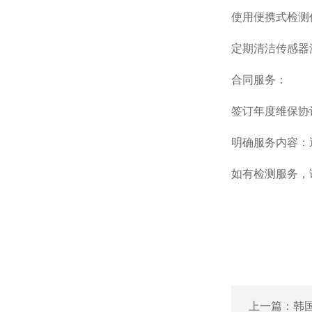
使用便携式检测
定期清洁传感器
合同服务
：
签订年度维保协议
明确服务内容：
如有检测服务，
上一篇：
韩