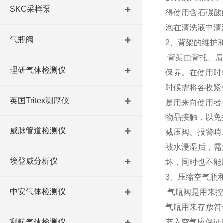
SKC采样泵
得使用含石碳酸
泡在清洗液中清
气瓶阀
2、背架的维护
背架由背托、肩
理研气体检测仪
保养。在使用时
时候需将各收紧
英国Tritex测厚仪
是用来向使用者
物品接触，以免
威脉管道检测仪
减压阀、报警哨
被水浸湿后，需
埃登威分析仪
坏，同时也不能
3、压缩空气瓶
中安气体检测仪
气瓶阀是用来控
气瓶用来存放符
利航气体检测仪
充入空气应保证