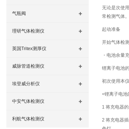
无论是次使
气瓶阀
常检测气体
起动准备
理研气体检测仪
开始气体检
英国Tritex测厚仪
・电池余量充
威脉管道检测仪
锂离子电池
初次使用本
埃登威分析仪
<锂离子电池
中安气体检测仪
1 将充电器
利航气体检测仪
2 将充电器
色灯。