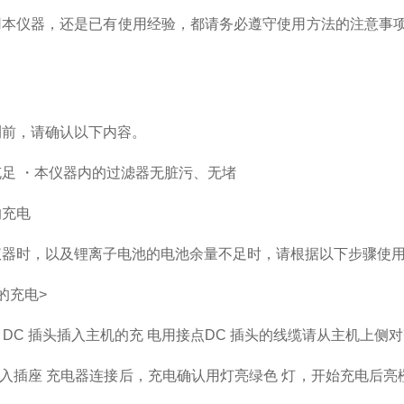
用本仪器，还是已有使用经验，都请务必遵守使用方法的注意事项
。
测前，请确认以下内容。
足 ・本仪器内的过滤器无脏污、无堵
的充电
仪器时，以及锂离子电池的电池余量不足时，请根据以下步骤使
的充电>
的 DC 插头插入主机的充 电用接点DC 插头的线缆请从主机上侧
插入插座 充电器连接后，充电确认用灯亮绿色 灯，开始充电后亮橙