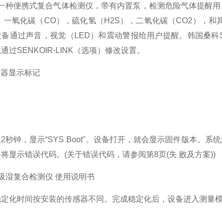
P是一种便携式复合气体检测仪，带有内置泵，检测危险气体提醒
，一氧化碳（CO），硫化氢（H2S），二氧化碳（CO2），
备通过声音，视觉（LED）和震动警报给用户提醒。韩国桑科S
过SENKOIR-LINK（选项）修改设置。
示器显示标记
2秒钟，显示“SYS Boot"。设备打开，就会显示固件版本。系
将显示错误代码。(关于错误代码，请参阅第8页(失 败及方案))
P泵吸湿复合检测仪 使用说明书
稳定化时间按安装的传感器不同。完成稳定化后，设备进入测量