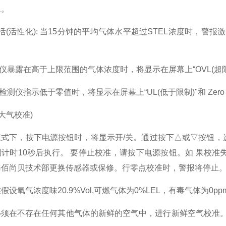
止。
激活(活性化): 当15分钟的平均气体水平超过STEL浓度时，
。
检测仪暴露在高于上限范围的气体浓度时，将显示在屏幕上“OVL(超限
当检测仪指示低于零值时，将显示在屏幕上“UL(低于限制)"和 Zer
(大气校准)
式下，按下电源按钮时，将显示开/关。通过按下△或▽按钮，
计时10秒后执行。 要停止校准，请按下电源按钮。如 果校准
海佰尚贝技术部更换传感器或保修。行零点校准时，警报将停止
设氧气浓度味20.9%Vol,可燃气体为0%LEL，有毒气体为0p
必须在不存在任何其他气体的新鲜的空气中，进行新鲜空气校准。