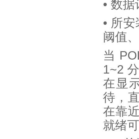
• 数
• 所
阈值、
当 P
1~2
在显
待，直
在靠
就绪可