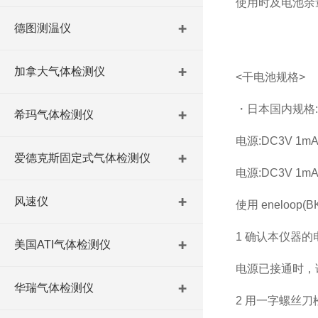
使用时及电池余
德图测温仪
加拿大气体检测仪
<干电池规格>
・日本国内规格:
希玛气体检测仪
电源:DC3V 1m
爱德克斯固定式气体检测仪
电源:DC3V 1mA
风速仪
使用 eneloop(
1 确认本仪器的
美国ATI气体检测仪
电源已接通时，请长
华瑞气体检测仪
2 用一字螺丝